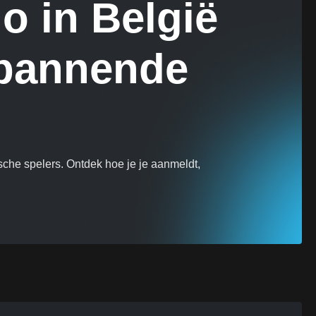
o in België
spannende
che spelers. Ontdek hoe je je aanmeldt,