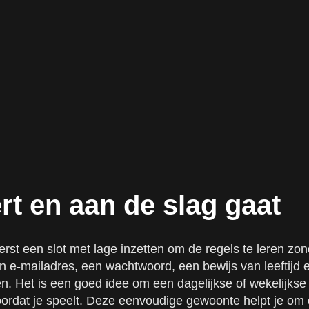
ert en aan de slag gaat
eerst een slot met lage inzetten om de regels te leren zo
een e-mailadres, een wachtwoord, een bewijs van leeftijd 
den. Het is een goed idee om een dagelijkse of wekelijkse
voordat je speelt. Deze eenvoudige gewoonte helpt je om