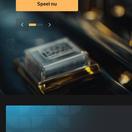
Speel nu