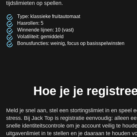
tijdslimieten op spellen.
Type: klassieke fruitautomaat
Hasrollen: 5
Winnende lijnen: 10 (vast)
Volatiliteit: gemiddeld
Bonusfuncties: weinig, focus op basisspelwinsten
Hoe je je registre
Meld je snel aan, stel een stortingslimiet in en speel 
stress. Bij Jack Top is registratie eenvoudig: alleen 
snelle identiteitscontrole om je account veilig te hou
uitgavenlimiet in te stellen en je daaraan te houden 