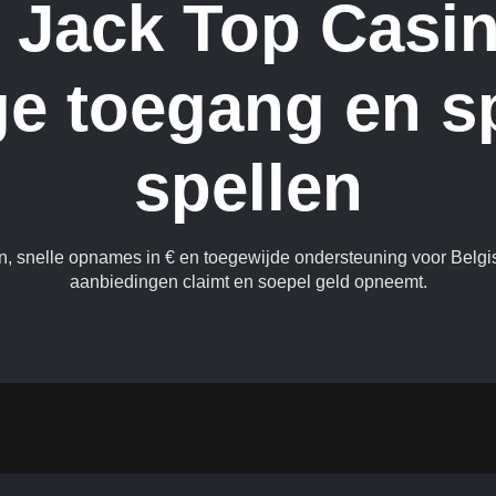
 Jack Top Casin
ige toegang en 
spellen
, snelle opnames in € en toegewijde ondersteuning voor Belgis
aanbiedingen claimt en soepel geld opneemt.