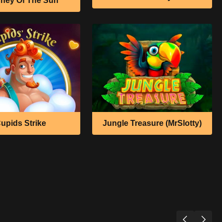
ney Of The Sun
upids Strike
Jungle Treasure (MrSlotty)