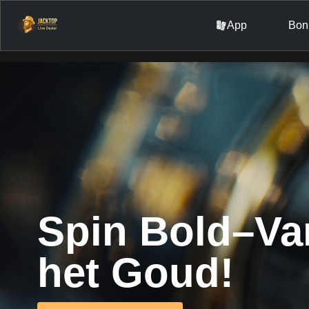
App
Bon
Spin Bold–Va
het Goud!